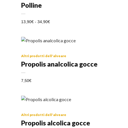
ha
Polline
più
varianti.
FASCIA
13,90
€
-
34,90
€
Le
DI
opzioni
PREZZO:
possono
DA
essere
13,90€
scelte
Altri prodotti dell'alveare
A
Propolis analcolica gocce
nella
34,90€
pagina
del
7,50
€
prodotto
Altri prodotti dell'alveare
Propolis alcolica gocce