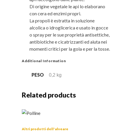
Di origine vegetale le api lo elaborano
con cera ed enzimi propri.
La propoli è estratta in soluzione
alcolica o idroglicerica e usato in gocce
o spray per le sue proprietà antisettiche,
antibiotiche e cicatrizzanti ed aiuta nei
momenti critici per la gola e per la tosse.
Additional Information
PESO
0,2 kg
Related products
Questo
prodotto
Altri prodotti dell'alveare