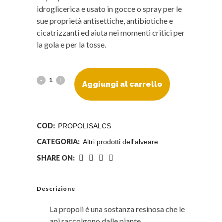
idroglicerica e usato in gocce o spray per le
sue proprietà antisettiche, antibiotiche e
cicatrizzanti ed aiuta nei momenti critici per
la gola e per la tosse.
Propolis
Aggiungi al carrello
alcolica
spray
COD:
PROPOLISALCS
quantity
CATEGORIA:
Altri prodotti dell'alveare
SHARE ON:
Descrizione
La propoli è una sostanza resinosa che le
api raccolgono dalle piante.